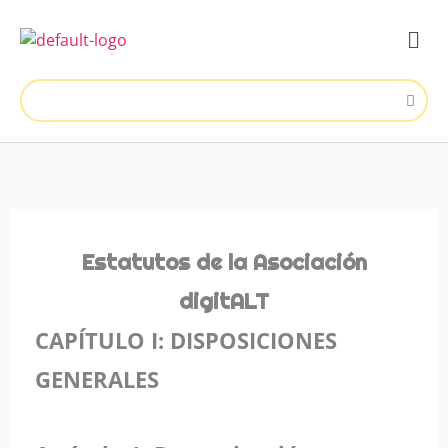
Ir
Men
al
contenido
Estatutos de la Asociación
digitALT
CAPÍTULO I: DISPOSICIONES
GENERALES