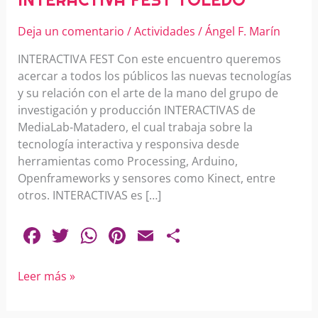
Deja un comentario
/
Actividades
/
Ángel F. Marín
INTERACTIVA FEST Con este encuentro queremos
acercar a todos los públicos las nuevas tecnologías
y su relación con el arte de la mano del grupo de
investigación y producción INTERACTIVAS de
MediaLab-Matadero, el cual trabaja sobre la
tecnología interactiva y responsiva desde
herramientas como Processing, Arduino,
Openframeworks y sensores como Kinect, entre
otros. INTERACTIVAS es […]
F
T
W
Pi
E
C
a
w
h
nt
m
o
c
itt
at
er
ai
m
Leer más »
e
er
s
e
l
p