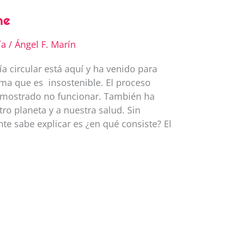
ne
ía
/
Ángel F. Marín
a circular está aquí y ha venido para
ma que es insostenible. El proceso
emostrado no funcionar. También ha
ro planeta y a nuestra salud. Sin
e sabe explicar es ¿en qué consiste? El
C
m
p