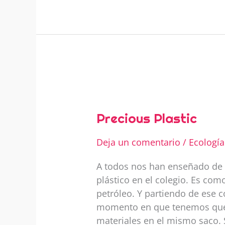
b
A
st
a
o
p
t
o
p
k
Precious
Plastic
Precious Plastic
Deja un comentario
/
Ecología
A todos nos han enseñado de q
plástico en el colegio. Es com
petróleo. Y partiendo de ese 
momento en que tenemos que r
materiales en el mismo saco.