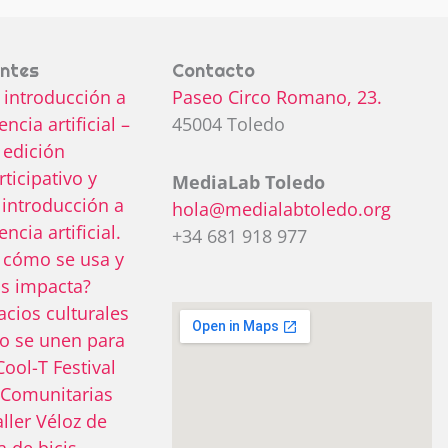
entes
Contacto
e introducción a
Paseo Circo Romano, 23.
encia artificial –
45004 Toledo
 edición
rticipativo y
MediaLab Toledo
: introducción a
hola@medialabtoledo.org
encia artificial.
+34 681 918 977
 cómo se usa y
s impacta?
acios culturales
o se unen para
Cool-T Festival
 Comunitarias
aller Véloz de
 de bicis