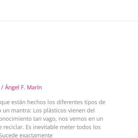
r
ir
/
Ángel F. Marín
ue están hechos los diferentes tipos de
o un mantra: Los plásticos vienen del
conocimiento tan vago, nos vemos en un
eciclar. Es inevitable meter todos los
 Sucede exactamente