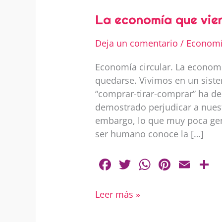
economía
que
La economía que vie
viene
Deja un comentario
/
Econom
Economía circular. La economí
quedarse. Vivimos en un siste
“comprar-tirar-comprar” ha d
demostrado perjudicar a nuest
embargo, lo que muy poca gent
ser humano conoce la […]
F
T
W
Pi
E
a
w
h
nt
m
o
c
itt
at
er
ai
Leer más »
e
er
s
e
l