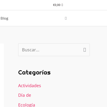
€
0,00
Blog
B
u
s
c
Categorías
a
r
Actividades
p
o
Día de
r
:
Ecología