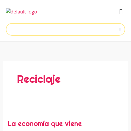
Ir
Men
al
contenido
Reciclaje
La
economía
que
La economía que viene
viene