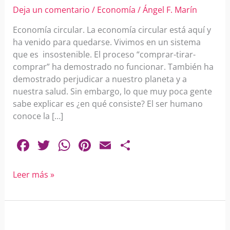
Deja un comentario
/
Economía
/
Ángel F. Marín
Economía circular. La economía circular está aquí y
ha venido para quedarse. Vivimos en un sistema
que es insostenible. El proceso “comprar-tirar-
comprar” ha demostrado no funcionar. También ha
demostrado perjudicar a nuestro planeta y a
nuestra salud. Sin embargo, lo que muy poca gente
sabe explicar es ¿en qué consiste? El ser humano
conoce la […]
F
T
W
Pi
E
C
a
w
h
nt
m
o
c
itt
at
er
ai
m
Leer más »
e
er
s
e
l
p
b
A
st
ar
Precious
o
p
tir