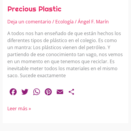
Plastic
o
p
Precious Plastic
k
Deja un comentario
/
Ecología
/
Ángel F. Marín
A todos nos han enseñado de que están hechos los
diferentes tipos de plástico en el colegio. Es como
un mantra: Los plásticos vienen del petróleo. Y
partiendo de ese conocimiento tan vago, nos vemos
en un momento en que tenemos que reciclar. Es
inevitable meter todos los materiales en el mismo
saco. Sucede exactamente
F
T
W
Pi
E
C
a
w
h
nt
m
o
c
itt
at
er
ai
m
Leer más »
e
er
s
e
l
p
b
A
st
ar