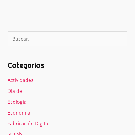
o
p
tir
o
p
k
B
u
s
c
Categorías
a
r
Actividades
p
Día de
o
r
Ecología
:
Economía
Fabricación Digital
IA_Lab