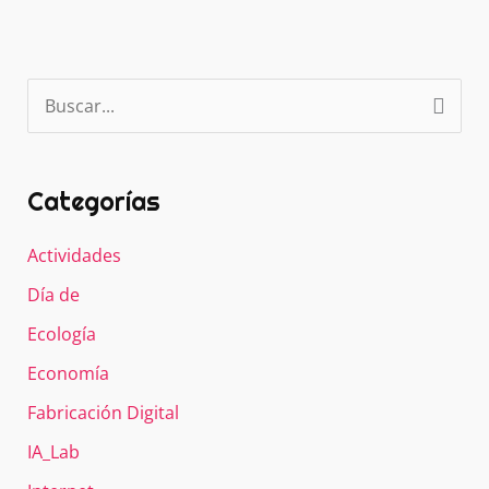
b
A
st
ar
o
p
tir
o
p
B
k
u
s
c
Categorías
a
r
Actividades
p
Día de
o
r
Ecología
:
Economía
Fabricación Digital
IA_Lab