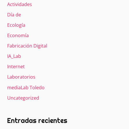
r
Actividades
p
Día de
o
r
Ecología
:
Economía
Fabricación Digital
IA_Lab
Internet
Laboratorios
mediaLab Toledo
Uncategorized
Entradas recientes