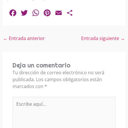
F
T
W
Pi
E
C
a
w
h
nt
m
o
c
itt
at
er
ai
m
e
er
s
e
l
p
←
Entrada anterior
Entrada siguiente
→
b
A
st
ar
o
p
tir
Deja un comentario
o
p
Tu dirección de correo electrónico no será
k
publicada.
Los campos obligatorios están
marcados con
*
Escribe
aquí...