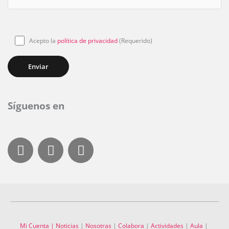
Acepto la
política de privacidad
(Requerido)
Síguenos en
F
I
Y
a
n
o
c
s
u
e
t
t
b
a
u
o
g
b
o
r
e
Mi Cuenta
| Noticias
|
Nosotras
|
Colabora
|
Actividades
|
Aula
|